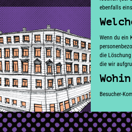
ebenfalls ein
Welch
Wenn du ein K
personenbezog
die Löschung 
die wir aufgr
Wohin
Besucher-Kom
A